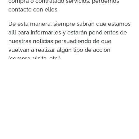
compra o contratado servicios, perdemos
contacto con ellos.
De esta manera, siempre sabrán que estamos
allí para informarles y estarán pendientes de
nuestras noticias persuadiendo de que
vuelvan a realizar algún tipo de acción
(compra, visita, etc.)
¿Quieres dar un empulso a tu
negocio?
Contacta con nosotros sin compromiso
Estudiaremos tu caso y te
responderemos con la estrategia más
apropiada para llevar tu web o tienda
online al siguiente nivel, enfocándonos