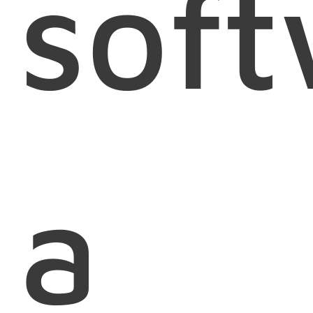
sof
a