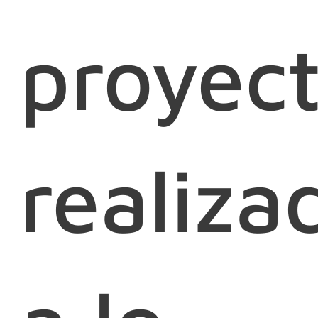
proyec
realiza