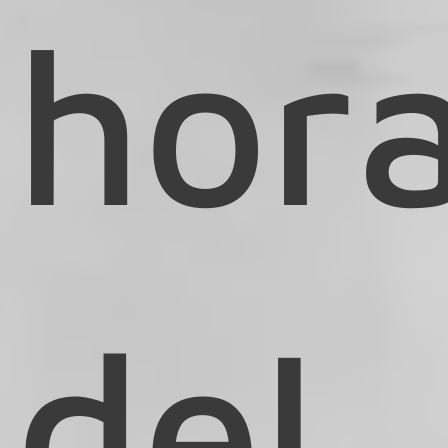
hor
del