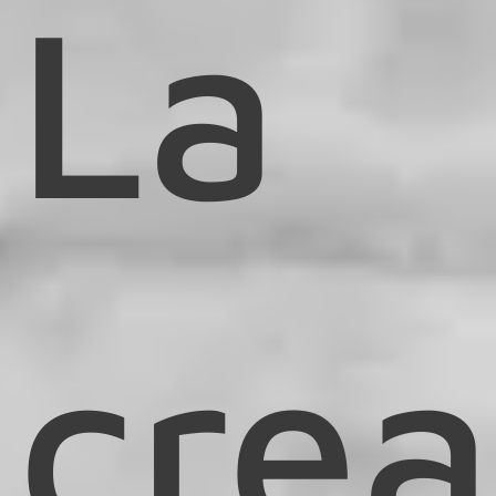
La
crea