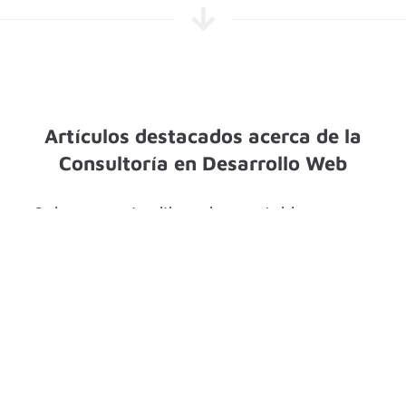
Artículos destacados acerca de la
Consultoría en Desarrollo Web
¿Quieres que tu sitio web sea rápido,
funcional y competitivo? La
consultoría en
desarrollo web
es la clave para transformar
tu presencia digital en una herramienta
estratégica. En esta serie de artículos, te
llevamos de la mano a través de los aspectos
esenciales de este servicio: desde optimizar
el rendimiento hasta garantizar la seguridad y