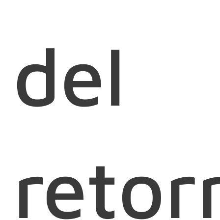
del
retor