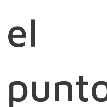
el
punt