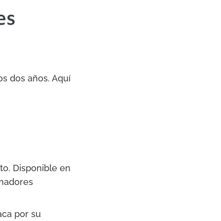
es
os dos años. Aquí
o. Disponible en
enadores
aca por su