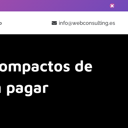
info@webconsulting.es
o
compactos de
in pagar