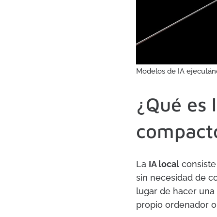
Modelos de IA ejecután
¿Qué es l
compact
La
IA local
consiste
sin necesidad de co
lugar de hacer una 
propio ordenador o 