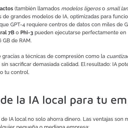
actos
(también llamados
modelos ligeros
o
small l
s de grandes modelos de IA, optimizadas para funci
s que GPT-4 requiere centros de datos con miles de
ral 7B
o
Phi-3
pueden ejecutarse perfectamente en u
6 GB de RAM.
le gracias a técnicas de compresión como la
cuantiza
in sacrificar demasiada calidad. El resultado: IA pote
 tu control.
de la IA local para tu e
e IA local no solo ahorra dinero. Las ventajas son 
alquier pequeña o mediana empresa: