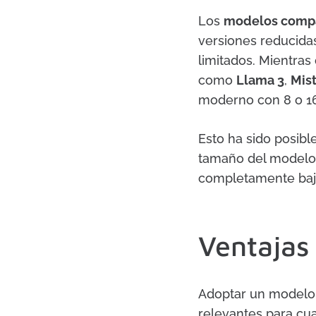
Los
modelos comp
versiones reducida
limitados. Mientra
como
Llama 3
,
Mist
moderno con 8 o 1
Esto ha sido posib
tamaño del modelo s
completamente bajo
Ventajas 
Adoptar un modelo d
relevantes para cu