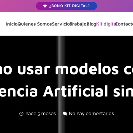
¿BONO KIT DIGITAL?
Inicio
Quienes Somos
Servicios
Trabajos
Blog
Kit digital
Contact
ómo usar modelos 
encia Artificial s
hace 5 meses
No hay comentarios
schedule
forum