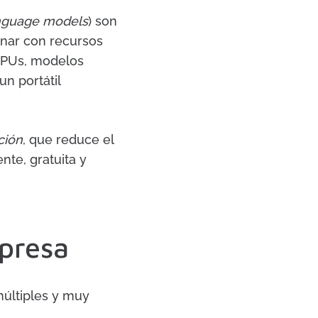
anguage models
) son
onar con recursos
 GPUs, modelos
n portátil
ción
, que reduce el
nte, gratuita y
mpresa
múltiples y muy