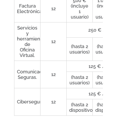
500 €
1.000 €
Factura
(incluye
(incluye
12
Electrónica
1
3
usuario)
usuarios)
Servicios
250 € / usua
y
herramientas
12
de
(hasta 2
(hasta 9
Oficina
usuarios)
usuarios)
Virtual.
125 € / usua
Comunicaciones
12
Seguras.
(hasta 2
(hasta 9
usuarios)
usuarios)
125 € / usua
Ciberseguridad.
12
(hasta 2
(hasta 9
dispositivos)
dispositiv