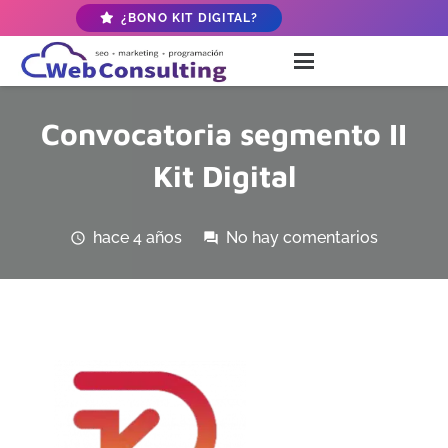
¿BONO KIT DIGITAL?
Convocatoria segmento II
Kit Digital
hace 4 años
No hay comentarios
schedule
forum