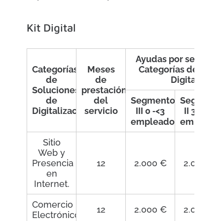
Kit Digital
Ayudas por segment
Categorías
Meses
Categorías de Solu
de
de
Digitalizaci
Soluciones
prestación
de
del
Segmento
Segment
Digitalización
servicio
III 0 ‐<3
II 3 ‐<10
empleados
emplead
Sitio
Web y
Presencia
12
2.000 €
2.000 €
en
Internet.
Comercio
12
2.000 €
2.000 €
Electrónico.