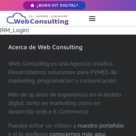
¿BONO KIT DIGITAL?
[RM_Login]
Acerca de Web Consulting
Web Consulting es una Agencia creativa.
Desarrollamos soluciones para PYMES de
marketing, programación y comunicación.
Más de 15 años de experiencia en el ámbito
digital, tanto en marketing como en
desarrollo web e E-Commerce.
Puedes echar un vistazo a
nuestro portafolio
o si lo prefieres
conocernos más aquí
.