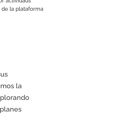
r actividads
de la plataforma
sus
emos la
xplorando
 planes