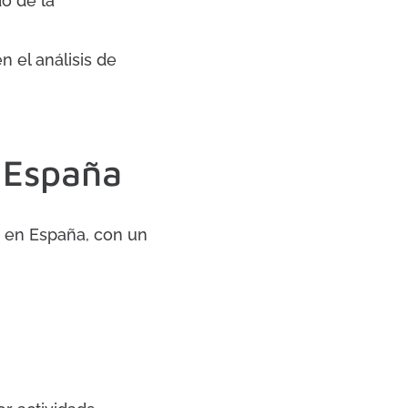
do de la
 el análisis de
 España
s en España, con un