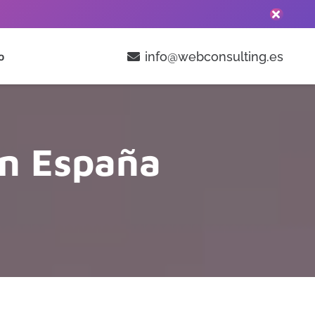
info@webconsulting.es
o
en España