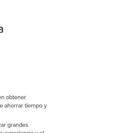
a
en obtener
de ahorrar tiempo y
zar grandes