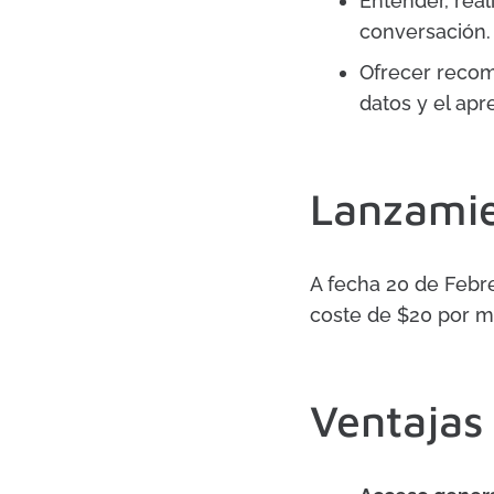
Entender, reali
conversación.
Ofrecer recom
datos y el apr
Lanzami
A fecha 20 de Febr
coste de $20 por m
Ventajas