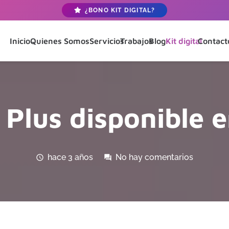
¿BONO KIT DIGITAL?
Inicio
Quienes Somos
Servicios
Trabajos
Blog
Kit digital
Contact
Plus disponible 
hace 3 años
No hay comentarios
schedule
forum