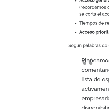
Acceso gener
(recordemos q
se corta el a
Tiempos de r
Acceso priorit
Según palabras de
Planeamos 
comentari
lista de e
activamen
empresari
disponibili