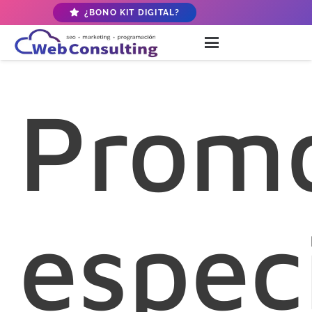
¿BONO KIT DIGITAL?
Prom
espec