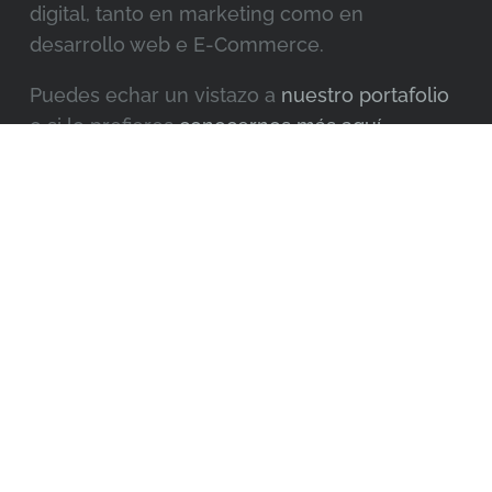
digital, tanto en marketing como en
desarrollo web e E-Commerce.
Puedes echar un vistazo a
nuestro portafolio
o si lo prefieres
conocernos más aquí
.
Acerca de Web Consulting
Inicio
Quienes Somos
Servicios
Todos los servicios
Consultoría desarrollo web
Diseño y desarrollo web
Diseño y desarrollo de tiendas online